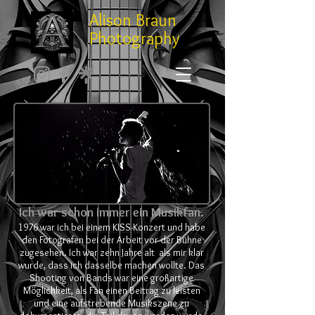
Alison Braun
Photography
Ich war schon immer ein Musikfan.
1976 war ich bei einem KISS-Konzert und habe
den Fotografen bei der Arbeit vor der Bühne
zugesehen. Ich war zehn Jahre alt
als mir klar
wurde, dass ich dasselbe machen wollte. Das
Shooting von Bands war eine großartige
Möglichkeit, als Fan einen Beitrag zu leisten
und eine aufstrebende Musikszene zu